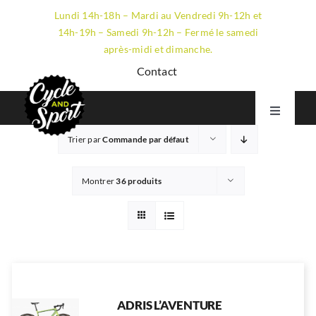
Passer
Lundi 14h-18h – Mardi au Vendredi 9h-12h et
au
14h-19h – Samedi 9h-12h – Fermé le samedi
contenu
après-midi et dimanche.
Contact
Toggle
Navigati
Trier par
Commande par défaut
VTT
GRAVEL
Montrer
36 produits
ROUTE
ÉLECTRIQUE
LE MAGASIN
ADRIS L’AVENTURE