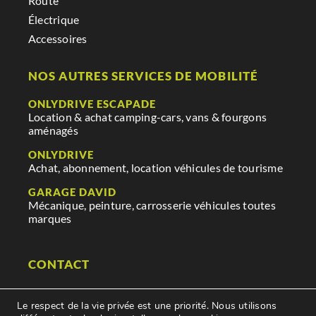
Route
Électrique
Accessoires
NOS AUTRES SERVICES DE MOBILITÉ
ONLYDRIVE ESCAPADE
Location & achat camping-cars, vans & fourgons
aménagés
ONLYDRIVE
Achat, abonnement, location véhicules de tourisme
GARAGE DAVID
Mécanique, peinture, carrosserie véhicules toutes
marques
CONTACT
29 rue des mauges
Le respect de la vie privée est une priorité. Nous utilisons
85250 Saint Fulgent