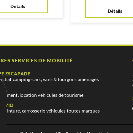
Détails
Détails
RES SERVICES DE MOBILITÉ
VE ESCAPADE
 achat camping-cars, vans & fourgons aménagés
VE
nnement, location véhicules de tourisme
DAVID
 peinture, carrosserie véhicules toutes marques