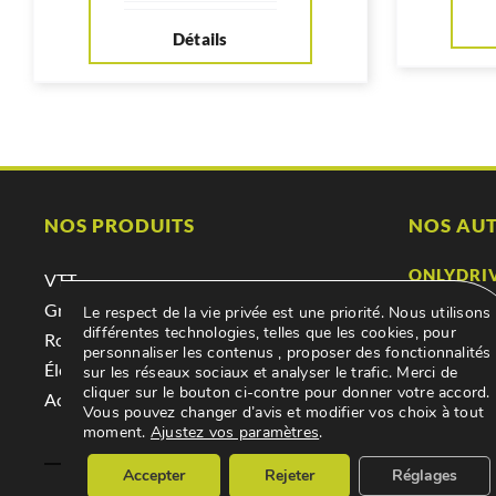
Détails
NOS PRODUITS
NOS AUT
ONLYDRI
VTT
Location &
Gravel
Le respect de la vie privée est une priorité. Nous utilisons
différentes technologies, telles que les cookies, pour
ONLYDRI
Route
personnaliser les contenus , proposer des fonctionnalités
Achat, abo
Électrique
sur les réseaux sociaux et analyser le trafic. Merci de
cliquer sur le bouton ci-contre pour donner votre accord.
GARAGE 
Accessoires
Vous pouvez changer d’avis et modifier vos choix à tout
Mécanique,
moment.
Ajustez vos paramètres
.
Accepter
Rejeter
Réglages