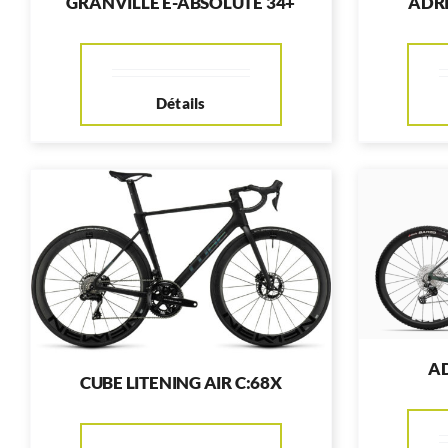
GRANVILLE E-ABSOLUTE 34+
ADR
Détails
AD
CUBE LITENING AIR C:68X