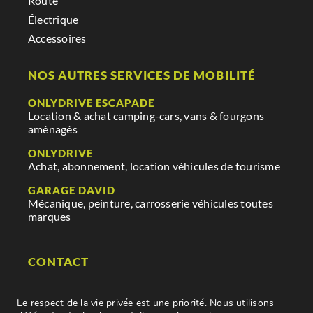
Route
Électrique
Accessoires
NOS AUTRES SERVICES DE MOBILITÉ
ONLYDRIVE ESCAPADE
Location & achat camping-cars, vans & fourgons
aménagés
ONLYDRIVE
Achat, abonnement, location véhicules de tourisme
GARAGE DAVID
Mécanique, peinture, carrosserie véhicules toutes
marques
CONTACT
29 rue des mauges
Le respect de la vie privée est une priorité. Nous utilisons
85250 Saint Fulgent