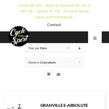
Passer
Lundi 14h-18h – Mardi au Vendredi 9h-12h et
au
14h-19h – Samedi 9h-12h – Fermé le samedi
contenu
après-midi et dimanche.
Contact
Toggle
Navigati
Trier par
Date
VTT
GRAVEL
Montrer
12 produits
ROUTE
ÉLECTRIQUE
LE MAGASIN
GRANVILLE E-ABSOLUTE