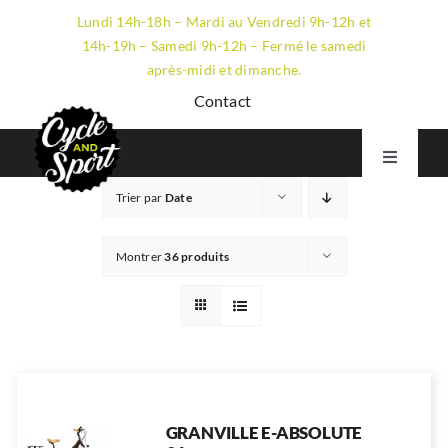
Passer
Lundi 14h-18h – Mardi au Vendredi 9h-12h et
au
14h-19h – Samedi 9h-12h – Fermé le samedi
contenu
après-midi et dimanche.
Contact
Toggle
Navigati
Trier par
Date
VTT
GRAVEL
Montrer
36 produits
ROUTE
ÉLECTRIQUE
LE MAGASIN
GRANVILLE E-ABSOLUTE