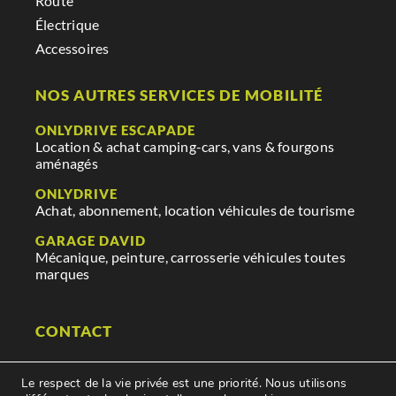
Route
Électrique
Accessoires
NOS AUTRES SERVICES DE MOBILITÉ
ONLYDRIVE ESCAPADE
Location & achat camping-cars, vans & fourgons
aménagés
ONLYDRIVE
Achat, abonnement, location véhicules de tourisme
GARAGE DAVID
Mécanique, peinture, carrosserie véhicules toutes
marques
CONTACT
29 rue des mauges
Le respect de la vie privée est une priorité. Nous utilisons
85250 Saint Fulgent