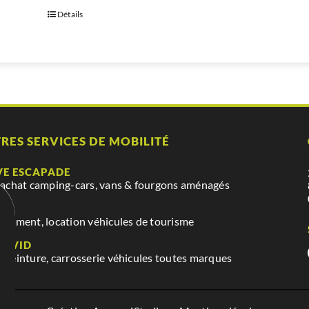
Détails
RES SERVICES DE MOBILITÉ
VE ESCAPADE
 achat camping-cars, vans & fourgons aménagés
VE
nnement, location véhicules de tourisme
DAVID
 peinture, carrosserie véhicules toutes marques