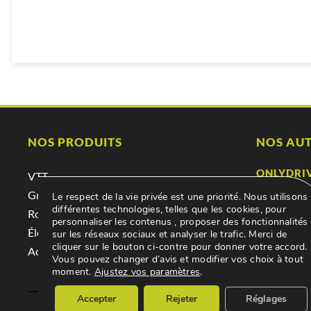
NOS PRODUITS
NOS AUT
ONLYDRI
VTT
Location &
Gravel
Le respect de la vie privée est une priorité. Nous utilisons
différentes technologies, telles que les cookies, pour
ONLYDRI
Route
personnaliser les contenus , proposer des fonctionnalités
Achat, abo
Électrique
sur les réseaux sociaux et analyser le trafic. Merci de
cliquer sur le bouton ci-contre pour donner votre accord.
GARAGE 
Accessoires
Vous pouvez changer d’avis et modifier vos choix à tout
Mécanique,
moment.
Ajustez vos paramètres
.
Accepter
Rejeter
Réglages