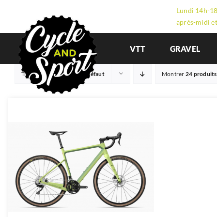
Passer
Lundi 14h-18
au
après-midi e
contenu
VTT
GRAVEL
Trier par
Commande par défaut
Montrer
24 produits