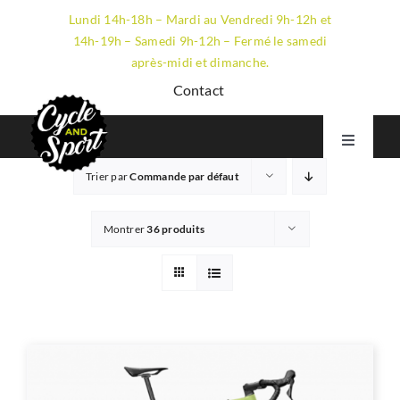
Passer
Lundi 14h-18h – Mardi au Vendredi 9h-12h et
au
14h-19h – Samedi 9h-12h – Fermé le samedi
contenu
après-midi et dimanche.
Contact
Toggle
Navigati
Trier par
Commande par défaut
VTT
GRAVEL
Montrer
36 produits
ROUTE
ÉLECTRIQUE
LE MAGASIN