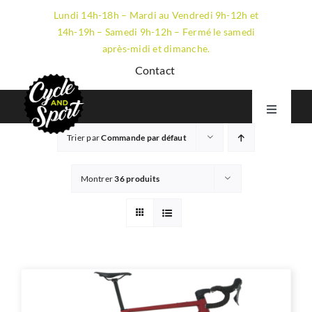
Passer
Lundi 14h-18h – Mardi au Vendredi 9h-12h et
au
14h-19h – Samedi 9h-12h – Fermé le samedi
contenu
après-midi et dimanche.
Contact
Toggle
Navigati
Trier par
Commande par défaut
VTT
GRAVEL
Montrer
36 produits
ROUTE
ÉLECTRIQUE
LE MAGASIN