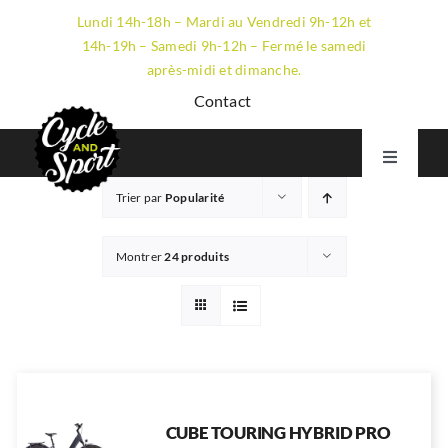
Passer
Lundi 14h-18h – Mardi au Vendredi 9h-12h et
au
14h-19h – Samedi 9h-12h – Fermé le samedi
contenu
après-midi et dimanche.
Contact
Toggle
Navigati
Trier par
Popularité
VTT
GRAVEL
Montrer
24 produits
ROUTE
ÉLECTRIQUE
LE MAGASIN
CUBE TOURING HYBRID PRO