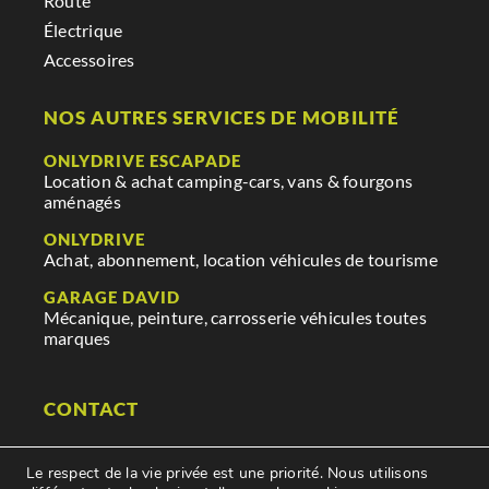
Route
Électrique
Accessoires
NOS AUTRES SERVICES DE MOBILITÉ
ONLYDRIVE ESCAPADE
Location & achat camping-cars, vans & fourgons
aménagés
ONLYDRIVE
Achat, abonnement, location véhicules de tourisme
GARAGE DAVID
Mécanique, peinture, carrosserie véhicules toutes
marques
CONTACT
29 rue des mauges
Le respect de la vie privée est une priorité. Nous utilisons
85250 Saint Fulgent