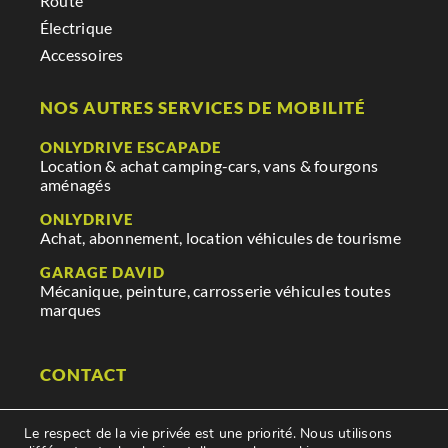
Route
Électrique
Accessoires
NOS AUTRES SERVICES DE MOBILITÉ
ONLYDRIVE ESCAPADE
Location & achat camping-cars, vans & fourgons
aménagés
ONLYDRIVE
Achat, abonnement, location véhicules de tourisme
GARAGE DAVID
Mécanique, peinture, carrosserie véhicules toutes
marques
CONTACT
29 rue des mauges
Le respect de la vie privée est une priorité. Nous utilisons
85250 Saint Fulgent