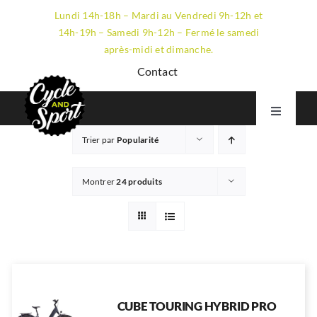
Passer
Lundi 14h-18h – Mardi au Vendredi 9h-12h et
au
14h-19h – Samedi 9h-12h – Fermé le samedi
contenu
après-midi et dimanche.
Contact
Toggle
Navigati
Trier par
Popularité
VTT
GRAVEL
Montrer
24 produits
ROUTE
ÉLECTRIQUE
LE MAGASIN
CUBE TOURING HYBRID PRO