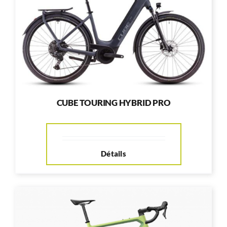
RÉPARATION
ACCESSOIRES
TROTTINETTES
CUBE TOURING HYBRID PRO
Détails