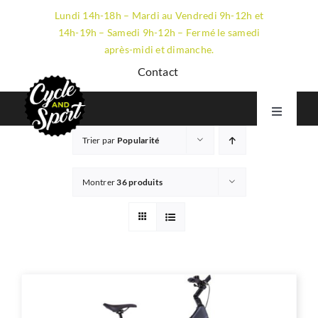
Passer
Lundi 14h-18h – Mardi au Vendredi 9h-12h et
au
14h-19h – Samedi 9h-12h – Fermé le samedi
contenu
après-midi et dimanche.
Contact
Toggle
Navigati
Trier par
Popularité
VTT
GRAVEL
Montrer
36 produits
ROUTE
ÉLECTRIQUE
LE MAGASIN