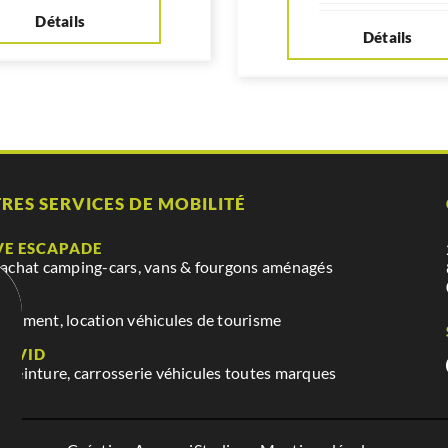
Détails
Détails
RES SERVICES DE MOBILITÉ
VE ESCAPADE
 achat camping-cars, vans & fourgons aménagés
VE
nnement, location véhicules de tourisme
DAVID
 peinture, carrosserie véhicules toutes marques