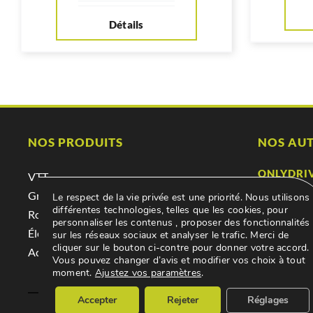
Détails
NOS PRODUITS
NOS AUT
ONLYDRI
VTT
Location &
Gravel
Le respect de la vie privée est une priorité. Nous utilisons
différentes technologies, telles que les cookies, pour
ONLYDRI
Route
personnaliser les contenus , proposer des fonctionnalités
Achat, abo
Électrique
sur les réseaux sociaux et analyser le trafic. Merci de
cliquer sur le bouton ci-contre pour donner votre accord.
GARAGE 
Accessoires
Vous pouvez changer d’avis et modifier vos choix à tout
Mécanique,
moment.
Ajustez vos paramètres
.
Accepter
Rejeter
Réglages