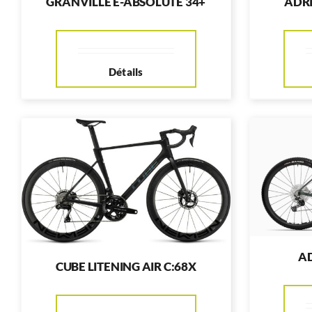
GRANVILLE E-ABSOLUTE 34+
ADR
Détails
AD
CUBE LITENING AIR C:68X