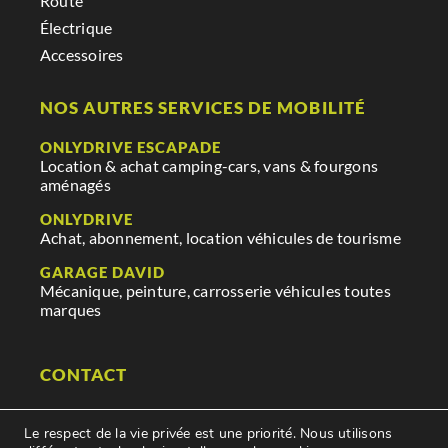
Route
Électrique
Accessoires
NOS AUTRES SERVICES DE MOBILITÉ
ONLYDRIVE ESCAPADE
Location & achat camping-cars, vans & fourgons
aménagés
ONLYDRIVE
Achat, abonnement, location véhicules de tourisme
GARAGE DAVID
Mécanique, peinture, carrosserie véhicules toutes
marques
CONTACT
29 rue des mauges
Le respect de la vie privée est une priorité. Nous utilisons
85250 Saint Fulgent