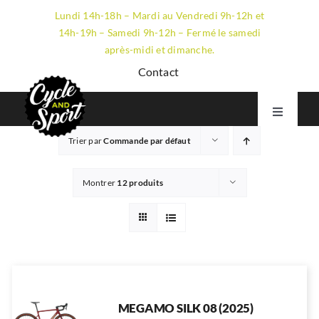
Passer
Lundi 14h-18h – Mardi au Vendredi 9h-12h et
au
14h-19h – Samedi 9h-12h – Fermé le samedi
contenu
après-midi et dimanche.
Contact
Toggle
Navigati
Trier par
Commande par défaut
VTT
GRAVEL
Montrer
12 produits
ROUTE
ÉLECTRIQUE
LE MAGASIN
MEGAMO SILK 08 (2025)